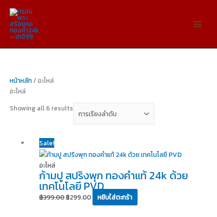
Skip
to
content
หน้าหลัก
/ อะไหล่
อะไหล่
Showing all 6 results
Original
Current
Sale!
price
price
was:
is:
อะไหล่
ก้ามปู สปริงพุก ทองคำแท้ 24k ด้วย
฿399.00.
฿299.00.
เทคโนโลยี PVD
฿
399.00
฿
299.00
หยิบใส่ตะกร้า