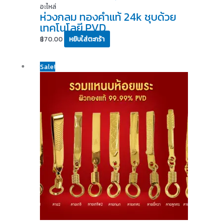
อะไหล่
ห่วงกลม ทองคำแท้ 24k ชุบด้วย
เทคโนโลยี PVD
฿
70.00
หยิบใส่ตะกร้า
Original
Current
This
Sale!
price
price
product
was:
is:
has
฿299.00.
฿239.00.
multiple
variants.
The
options
may
be
chosen
on
the
product
page