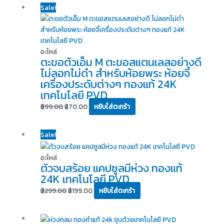
Original
Current
Sale!
price
price
was:
is:
฿99.00.
฿70.00.
อะไหล่
ตะขอตัวเอ็ม M ตะขอสแตนเลสอย่างดี
ไม่ลอกไม่ดำ สำหรับห้อยพระ ห้อยจี้
เครื่องประดับต่างๆ ทองแท้ 24K
เทคโนโลยี PVD
฿
99.00
฿
70.00
หยิบใส่ตะกร้า
Original
Current
Sale!
price
price
was:
is:
อะไหล่
ตัวจบสร้อย แคปซูลมีห่วง ทองแท้
฿299.00.
฿199.00.
24K เทคโนโลยี PVD
฿
299.00
฿
199.00
หยิบใส่ตะกร้า