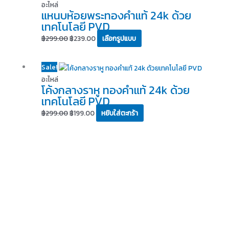
อะไหล่
แหนบห้อยพระทองคำแท้ 24k ด้วย
เทคโนโลยี PVD
฿
299.00
฿
239.00
เลือกรูปแบบ
Original
Current
Sale!
price
price
อะไหล่
โค้งกลางราหู ทองคำแท้ 24k ด้วย
was:
is:
เทคโนโลยี PVD
฿299.00.
฿199.00.
฿
299.00
฿
199.00
หยิบใส่ตะกร้า