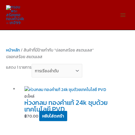
Skip
to
content
หน้าหลัก
/ สินค้าที่มีป้ายกำกับ “ปลอกสร้อย สแตนเลส”
ปลอกสร้อย สแตนเลส
แสดง 1 รายการ
อะไหล่
ห่วงกลม ทองคำแท้ 24k ชุบด้วย
เทคโนโลยี PVD
฿
70.00
หยิบใส่ตะกร้า