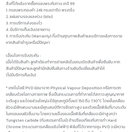
สิ่งที่ได้หลังจากซื้อกรอบพระกับทาง เกจิ 99
1. กรอบพระทองคำ 24k ทรงเตารีด พระกริ่ง
2. แผ่นยางรองและห่วง (แถม)
3. การบริการส่งของไว
4. มีบริการเก็บเงินปลายทาง
5. การรับประกัน (Warranty) ทั้งด้านคุณภาพสินค้าและบริการหลังการขาย
หากสินค้าชำรุดหรือมีปัญหา
เงื่อนไขการรับประกัน :
เมื่อได้รับสินค้า ลูกค้าต้องทำการถ่ายคลิปในขณะเปิดสินค้าเพื่อยืนยัน หาก
สินค้ามีปัญหาและลูกค้ามีคลิปยืนยันทางร้านยินดีเปลี่ยนสินค้าให้
(ไม่มีบริการคืนเงิน)
* เทคโนโลยี PVD ย่อมาจาก Physical Vapour Deposition หรือการตก
เคลือบด้วยไอทางกายภาพ ซึ่งเป็นกระบวนการที่ทำภายใต้สภาวะสุญญากาศ
ระดับสูง และโดยส่วนใหญ่จะใช้อุณหภูมิตั้งแต่ 150 ถึง 730°C โดยชั้นเคลือบ
ผิวจะมีลักษณะบางและมีคุณสมบัติการยึดเกาะสูง และด้วยเนื้อฟิล์มที่บางระดับ
ไมครอนบนผิวชิ้นงาน โดยความแข็งของเนื้อฟิล์มที่เคลือบจะมีค่าสูงกว่า
Tungsten carbide (ทังสเตนคาร์ไบน์) ถ้าเปรียบเทียบกับการทำ Hard
Chrome (กระบวนการเคลือบเชิงไฟฟ้า) ฟิล์มที่ได้จากการชุบ PVD จะมีความ