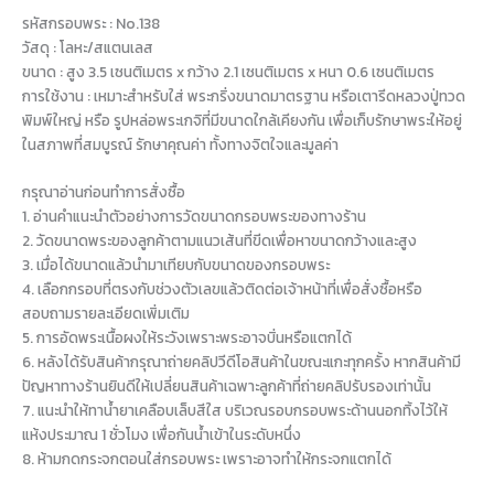
รหัสกรอบพระ : No.138
วัสดุ : โลหะ/สแตนเลส
ขนาด : สูง 3.5 เซนติเมตร x กว้าง 2.1 เซนติเมตร x หนา 0.6 เซนติเมตร
การใช้งาน : เหมาะสำหรับใส่ พระกริ่งขนาดมาตรฐาน หรือเตารีดหลวงปู่ทวด
พิมพ์ใหญ่ หรือ รูปหล่อพระเกจิที่มีขนาดใกล้เคียงกัน เพื่อเก็บรักษาพระให้อยู่
ในสภาพที่สมบูรณ์ รักษาคุณค่า ทั้งทางจิตใจและมูลค่า
กรุณาอ่านก่อนทำการสั่งซื้อ
1. อ่านคำแนะนำตัวอย่างการวัดขนาดกรอบพระของทางร้าน
2. วัดขนาดพระของลูกค้าตามแนวเส้นที่ขีดเพื่อหาขนาดกว้างและสูง
3. เมื่อได้ขนาดแล้วนำมาเทียบกับขนาดของกรอบพระ
4. เลือกกรอบที่ตรงกับช่วงตัวเลขแล้วติดต่อเจ้าหน้าที่เพื่อสั่งซื้อหรือ
สอบถามรายละเอียดเพิ่มเติม
5. การอัดพระเนื้อผงให้ระวังเพราะพระอาจบิ่นหรือแตกได้
6. หลังได้รับสินค้ากรุณาถ่ายคลิปวีดีโอสินค้าในขณะแกะทุกครั้ง หากสินค้ามี
ปัญหาทางร้านยินดีให้เปลี่ยนสินค้าเฉพาะลูกค้าที่ถ่ายคลิปรับรองเท่านั้น
7. แนะนำให้ทาน้ำยาเคลือบเล็บสีใส บริเวณรอบกรอบพระด้านนอกทิ้งไว้ให้
แห้งประมาณ 1 ชั่วโมง เพื่อกันน้ำเข้าในระดับหนึ่ง
8. ห้ามกดกระจกตอนใส่กรอบพระ เพราะอาจทำให้กระจกแตกได้