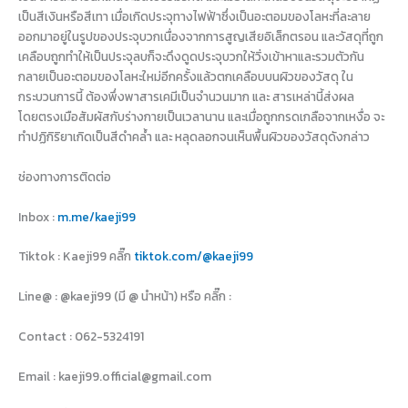
เป็นสีเงินหรือสีเทา เมื่อเกิดประจุทางไฟฟ้าซึ่งเป็นอะตอมของโลหะที่ละลาย
ออกมาอยู่ในรูปของประจุบวกเนื่องจากการสูญเสียอิเล็กตรอน และวัสดุที่ถูก
เคลือบถูกทำให้เป็นประจุลบก็จะดึงดูดประจุบวกให้วิ่งเข้าหาและรวมตัวกัน
กลายเป็นอะตอมของโลหะใหม่อีกครั้งแล้วตกเคลือบบนผิวของวัสดุ ใน
กระบวนการนี้ ต้องพึ่งพาสารเคมีเป็นจำนวนมาก และ สารเหล่านี้ส่งผล
โดยตรงเมือสัมผัสกับร่างกายเป็นเวลานาน และเมื่อถูกกรดเกลือจากเหงื่อ จะ
ทำปฏิกิริยาเกิดเป็นสีดำคล้ำ และ หลุดลอกจนเห็นพื้นผิวของวัสดุดังกล่าว
ช่องทางการติดต่อ
Inbox :
m.me/kaeji99
Tiktok : Kaeji99 คลิ๊ก
tiktok.com/@kaeji99
Line@ : @kaeji99 (มี @ นำหน้า) หรือ คลิ๊ก :
Contact : 062-5324191
Email : kaeji99.official@gmail.com