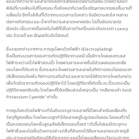
แข็งมากกว่ามาก และสามารถลดการสึกหรอได้อย่างดีเยี่ยม ด้วยความหนา
ฟิล์มที่บางเพียงไม่กี่ไมครอน ทั้งยังหมดกังวลเรื่องปัญหาขนาดของชิ้นงานที่
เปลี่ยนไป อีกทั้งสีสันที่ได้จากกระบวนการดังกล่าว ยังมีความสดใส ทนทาน
ต่อการกัดกร่อน และ น้ำยาทำความสะอาดหลายชนิด ไม่เป็นอันตรายต่อ
ผิวหนัง เนื่องจากเป็นเทคโนโลยีที่ใช้ในการทำเครื่องประดับประเภท Luxury
เช่น จิวเวอรี่ และ อัญมณีระดับไฮเอนด์
ซึ่งจะแตกต่างจากการ การชุบโลหะด้วยไฟฟ้า (Electroplating)
ซึ่งเป็นกระบวนการของการเกิดปฏิกิริยาทางเคมี เมื่อมีการไหลของกระแส
ไฟฟ้าระหว่างขั้วไฟฟ้าสองขั้ว โดยผ่านสารละลายซึ่งมีส่วนผสมของเกลือ
ของโลหะที่ต้องการ ซึ่งกระแสจะไหลผ่านสารละลายในทิศทางของไอออนบวก
(อิเล็กตรอนไหลใน ทิศทางตรงกันข้าม) และสามารถใช้อัตราการไหลดังกล่าว
เพื่อวัดอัตราการเกิดของปฏิกิริยาได้ โดยปฏิกิริยาที่เกิดขึ้น ณ ขั้วบวกจะเป็น
ปฏิกิริยาออกซิเดชัน โดยโลหะที่ใช้เคลือบส่วนใหญ่จะเป็น “เกลือทองคำ Gold
Potassium Cyanide” เท่านั้น
การชุบโลหะด้วยไฟฟ้าจะทำในถังบรรจุสารละลายที่มีโลหะสำหรับเคลือบกับ
วัสดุที่ถูกเคลือบ โดยโลหะจะถูกทำให้ละลายอยู่ในรูปของไอออน ไอออนที่ว่านี้
เป็นอะตอมของโลหะซึ่งสูญเสียอิเล็กตรอนตั้งแต่ 1 ตัวขึ้นไปและมีประจุทาง
ไฟฟ้าซึ่งมองไม่เห็นด้วยตาเปล่า แต่สิ่งที่สังเกตได้คือสารละลายจะปรากฏสี
เช่น สารละลายนิกเกิลจะมีสีเขียวมรกต และเมื่อโลหะเคลือบบนวัสดุจะปรากฏ