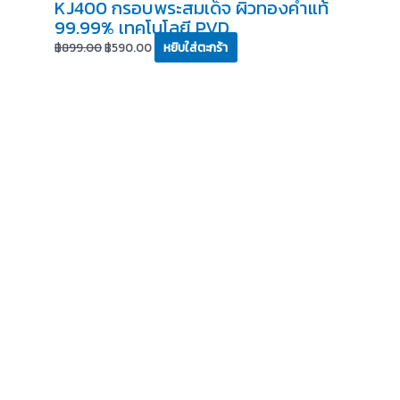
KJ400 กรอบพระสมเด็จ ผิวทองคำแท้
99.99% เทคโนโลยี PVD
฿
899.00
฿
590.00
หยิบใส่ตะกร้า