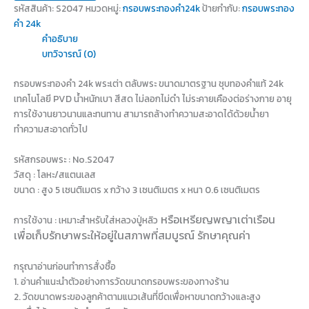
รหัสสินค้า:
S2047
หมวดหมู่:
กรอบพระทองคำ24k
ป้ายกำกับ:
กรอบพระทอง
คำ 24k
คำอธิบาย
บทวิจารณ์ (0)
กรอบพระทองคำ 24k พระเต่า ตลับพระ ขนาดมาตรฐาน ชุบทองคำแท้ 24k
เทคโนโลยี PVD น้ำหนักเบา สีสด ไม่ลอกไม่ดำ ไม่ระคายเคืองต่อร่างกาย อายุ
การใช้งานยาวนานและทนทาน สามารถล้างทำความสะอาดได้ด้วยน้ำยา
ทำความสะอาดทั่วไป
รหัสกรอบพระ : No.S2047
วัสดุ : โลหะ/สแตนเลส
ขนาด : สูง 5 เซนติเมตร x กว้าง 3 เซนติเมตร x หนา 0.6 เซนติเมตร
หรือเหรียญพญาเต่าเรือน
การใช้งาน : เหมาะสำหรับใส่หลวงปู่หลิว
เพื่อเก็บรักษาพระให้อยู่ในสภาพที่สมบูรณ์ รักษาคุณค่า
กรุณาอ่านก่อนทำการสั่งซื้อ
1. อ่านคำแนะนำตัวอย่างการวัดขนาดกรอบพระของทางร้าน
2. วัดขนาดพระของลูกค้าตามแนวเส้นที่ขีดเพื่อหาขนาดกว้างและสูง