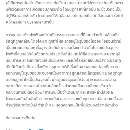
(อิเล็กตรอนไหลใน ทิศทางตรงกันข้าม) และสามารถใช้อัตราการไหลดังกล่าว
เพื่อวัดอัตราการเกิดของปฏิกิริยาได้ โดยปฏิกิริยาที่เกิดขึ้น ณ ขั้วบวกจะเป็น
ปฏิกิริยาออกซิเดชัน โดยโลหะที่ใช้เคลือบส่วนใหญ่จะเป็น “เกลือทองคำ Gold
Potassium Cyanide” เท่านั้น
การชุบโลหะด้วยไฟฟ้าจะทำในถังบรรจุสารละลายที่มีโลหะสำหรับเคลือบกับ
วัสดุที่ถูกเคลือบ โดยโลหะจะถูกทำให้ละลายอยู่ในรูปของไอออน ไอออนที่ว่านี้
เป็นอะตอมของโลหะซึ่งสูญเสียอิเล็กตรอนตั้งแต่ 1 ตัวขึ้นไปและมีประจุทาง
ไฟฟ้าซึ่งมองไม่เห็นด้วยตาเปล่า แต่สิ่งที่สังเกตได้คือสารละลายจะปรากฏสี
เช่น สารละลายนิกเกิลจะมีสีเขียวมรกต และเมื่อโลหะเคลือบบนวัสดุจะปรากฏ
เป็นสีเงินหรือสีเทา เมื่อเกิดประจุทางไฟฟ้าซึ่งเป็นอะตอมของโลหะที่ละลาย
ออกมาอยู่ในรูปของประจุบวกเนื่องจากการสูญเสียอิเล็กตรอน และวัสดุที่ถูก
เคลือบถูกทำให้เป็นประจุลบก็จะดึงดูดประจุบวกให้วิ่งเข้าหาและรวมตัวกัน
กลายเป็นอะตอมของโลหะใหม่อีกครั้งแล้วตกเคลือบบนผิวของวัสดุ ใน
กระบวนการนี้ ต้องพึ่งพาสารเคมีเป็นจำนวนมาก และ สารเหล่านี้ส่งผล
โดยตรงเมือสัมผัสกับร่างกายเป็นเวลานาน และเมื่อถูกกรดเกลือจากเหงื่อ จะ
ทำปฏิกิริยาเกิดเป็นสีดำคล้ำ และ หลุดลอกจนเห็นพื้นผิวของวัสดุดังกล่าว
ช่องทางการติดต่อ