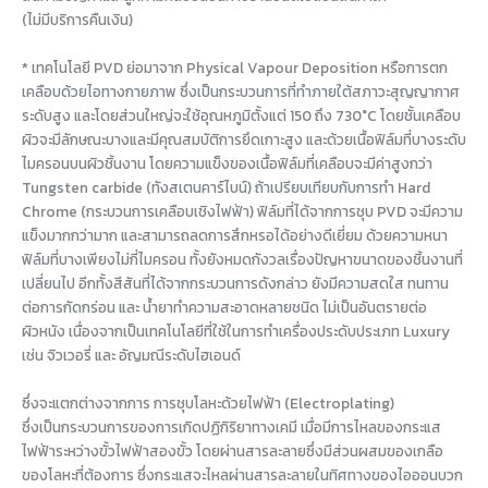
(ไม่มีบริการคืนเงิน)
* เทคโนโลยี PVD ย่อมาจาก Physical Vapour Deposition หรือการตก
เคลือบด้วยไอทางกายภาพ ซึ่งเป็นกระบวนการที่ทำภายใต้สภาวะสุญญากาศ
ระดับสูง และโดยส่วนใหญ่จะใช้อุณหภูมิตั้งแต่ 150 ถึง 730°C โดยชั้นเคลือบ
ผิวจะมีลักษณะบางและมีคุณสมบัติการยึดเกาะสูง และด้วยเนื้อฟิล์มที่บางระดับ
ไมครอนบนผิวชิ้นงาน โดยความแข็งของเนื้อฟิล์มที่เคลือบจะมีค่าสูงกว่า
Tungsten carbide (ทังสเตนคาร์ไบน์) ถ้าเปรียบเทียบกับการทำ Hard
Chrome (กระบวนการเคลือบเชิงไฟฟ้า) ฟิล์มที่ได้จากการชุบ PVD จะมีความ
แข็งมากกว่ามาก และสามารถลดการสึกหรอได้อย่างดีเยี่ยม ด้วยความหนา
ฟิล์มที่บางเพียงไม่กี่ไมครอน ทั้งยังหมดกังวลเรื่องปัญหาขนาดของชิ้นงานที่
เปลี่ยนไป อีกทั้งสีสันที่ได้จากกระบวนการดังกล่าว ยังมีความสดใส ทนทาน
ต่อการกัดกร่อน และ น้ำยาทำความสะอาดหลายชนิด ไม่เป็นอันตรายต่อ
ผิวหนัง เนื่องจากเป็นเทคโนโลยีที่ใช้ในการทำเครื่องประดับประเภท Luxury
เช่น จิวเวอรี่ และ อัญมณีระดับไฮเอนด์
ซึ่งจะแตกต่างจากการ การชุบโลหะด้วยไฟฟ้า (Electroplating)
ซึ่งเป็นกระบวนการของการเกิดปฏิกิริยาทางเคมี เมื่อมีการไหลของกระแส
ไฟฟ้าระหว่างขั้วไฟฟ้าสองขั้ว โดยผ่านสารละลายซึ่งมีส่วนผสมของเกลือ
ของโลหะที่ต้องการ ซึ่งกระแสจะไหลผ่านสารละลายในทิศทางของไอออนบวก