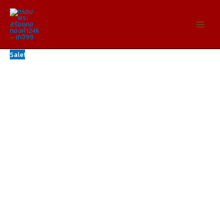
Skip
จำนวน
Original
Original
Original
Original
Original
Current
Current
Current
Current
Current
to
KJ154
price
price
price
price
price
price
price
price
price
price
content
กรอบ
was:
was:
was:
was:
was:
is:
is:
is:
is:
is:
พระทอง
฿899.00.
฿899.00.
฿899.00.
฿899.00.
฿899.00.
฿590.00.
฿590.00.
฿590.00.
฿590.00.
฿590.00.
คำ
Sale!
หลวง
ปู่
หลิว
ขนาด
มาตรฐาน
ทองคำ
แท้
99.99%
เทคโนโลยี
PVD
ชิ้น