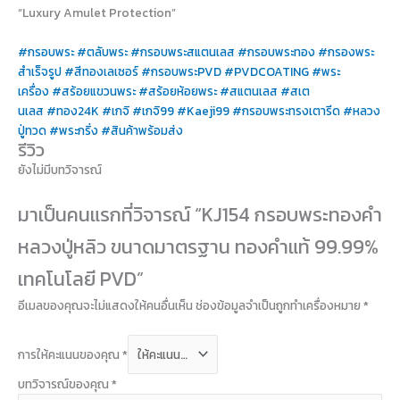
“Luxury Amulet Protection”
#กรอบพระ
#ตลับพระ
#กรอบพระสแตนเลส
#กรอบพระทอง
#กรองพระ
สำเร็จรูป
#สีทองเลเซอร์
#กรอบพระPVD
#PVDCOATING
#พระ
เครื่อง
#สร้อยแขวนพระ
#สร้อยห้อยพระ
#สแตนเลส
#สเต
นเลส
#ทอง24K
#เกจิ
#เกจิ99
#Kaeji99
#กรอบพระทรงเตารีด
#หลวง
ปู่ทวด
#พระกริ่ง
#สินค้าพร้อมส่ง
รีวิว
ยังไม่มีบทวิจารณ์
มาเป็นคนแรกที่วิจารณ์ “KJ154 กรอบพระทองคำ
หลวงปู่หลิว ขนาดมาตรฐาน ทองคำแท้ 99.99%
เทคโนโลยี PVD”
อีเมลของคุณจะไม่แสดงให้คนอื่นเห็น
ช่องข้อมูลจำเป็นถูกทำเครื่องหมาย
*
การให้คะแนนของคุณ
*
บทวิจารณ์ของคุณ
*