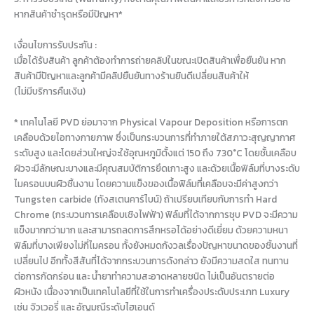
หากสินค้าชำรุดหรือมีปัญหา*
เงื่อนไขการรับประกัน :
เมื่อได้รับสินค้า ลูกค้าต้องทำการถ่ายคลิปในขณะเปิดสินค้าเพื่อยืนยัน หาก
สินค้ามีปัญหาและลูกค้ามีคลิปยืนยันทางร้านยินดีเปลี่ยนสินค้าให้
(ไม่มีบริการคืนเงิน)
* เทคโนโลยี PVD ย่อมาจาก Physical Vapour Deposition หรือการตก
เคลือบด้วยไอทางกายภาพ ซึ่งเป็นกระบวนการที่ทำภายใต้สภาวะสุญญากาศ
ระดับสูง และโดยส่วนใหญ่จะใช้อุณหภูมิตั้งแต่ 150 ถึง 730°C โดยชั้นเคลือบ
ผิวจะมีลักษณะบางและมีคุณสมบัติการยึดเกาะสูง และด้วยเนื้อฟิล์มที่บางระดับ
ไมครอนบนผิวชิ้นงาน โดยความแข็งของเนื้อฟิล์มที่เคลือบจะมีค่าสูงกว่า
Tungsten carbide (ทังสเตนคาร์ไบน์) ถ้าเปรียบเทียบกับการทำ Hard
Chrome (กระบวนการเคลือบเชิงไฟฟ้า) ฟิล์มที่ได้จากการชุบ PVD จะมีความ
แข็งมากกว่ามาก และสามารถลดการสึกหรอได้อย่างดีเยี่ยม ด้วยความหนา
ฟิล์มที่บางเพียงไม่กี่ไมครอน ทั้งยังหมดกังวลเรื่องปัญหาขนาดของชิ้นงานที่
เปลี่ยนไป อีกทั้งสีสันที่ได้จากกระบวนการดังกล่าว ยังมีความสดใส ทนทาน
ต่อการกัดกร่อน และ น้ำยาทำความสะอาดหลายชนิด ไม่เป็นอันตรายต่อ
ผิวหนัง เนื่องจากเป็นเทคโนโลยีที่ใช้ในการทำเครื่องประดับประเภท Luxury
เช่น จิวเวอรี่ และ อัญมณีระดับไฮเอนด์