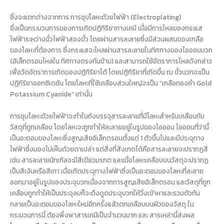
ซึ่งจะแตกต่างจากการ การชุบโลหะด้วยไฟฟ้า (Electroplating)
ซึ่งเป็นกระบวนการของการเกิดปฏิกิริยาทางเคมี เมื่อมีการไหลของกระแส
ไฟฟ้าระหว่างขั้วไฟฟ้าสองขั้ว โดยผ่านสารละลายซึ่งมีส่วนผสมของเกลือ
ของโลหะที่ต้องการ ซึ่งกระแสจะไหลผ่านสารละลายในทิศทางของไอออนบวก
(อิเล็กตรอนไหลใน ทิศทางตรงกันข้าม) และสามารถใช้อัตราการไหลดังกล่าว
เพื่อวัดอัตราการเกิดของปฏิกิริยาได้ โดยปฏิกิริยาที่เกิดขึ้น ณ ขั้วบวกจะเป็น
ปฏิกิริยาออกซิเดชัน โดยโลหะที่ใช้เคลือบส่วนใหญ่จะเป็น “เกลือทองคำ Gold
Potassium Cyanide” เท่านั้น
การชุบโลหะด้วยไฟฟ้าจะทำในถังบรรจุสารละลายที่มีโลหะสำหรับเคลือบกับ
วัสดุที่ถูกเคลือบ โดยโลหะจะถูกทำให้ละลายอยู่ในรูปของไอออน ไอออนที่ว่านี้
เป็นอะตอมของโลหะซึ่งสูญเสียอิเล็กตรอนตั้งแต่ 1 ตัวขึ้นไปและมีประจุทาง
ไฟฟ้าซึ่งมองไม่เห็นด้วยตาเปล่า แต่สิ่งที่สังเกตได้คือสารละลายจะปรากฏสี
เช่น สารละลายนิกเกิลจะมีสีเขียวมรกต และเมื่อโลหะเคลือบบนวัสดุจะปรากฏ
เป็นสีเงินหรือสีเทา เมื่อเกิดประจุทางไฟฟ้าซึ่งเป็นอะตอมของโลหะที่ละลาย
ออกมาอยู่ในรูปของประจุบวกเนื่องจากการสูญเสียอิเล็กตรอน และวัสดุที่ถูก
เคลือบถูกทำให้เป็นประจุลบก็จะดึงดูดประจุบวกให้วิ่งเข้าหาและรวมตัวกัน
กลายเป็นอะตอมของโลหะใหม่อีกครั้งแล้วตกเคลือบบนผิวของวัสดุ ใน
กระบวนการนี้ ต้องพึ่งพาสารเคมีเป็นจำนวนมาก และ สารเหล่านี้ส่งผล