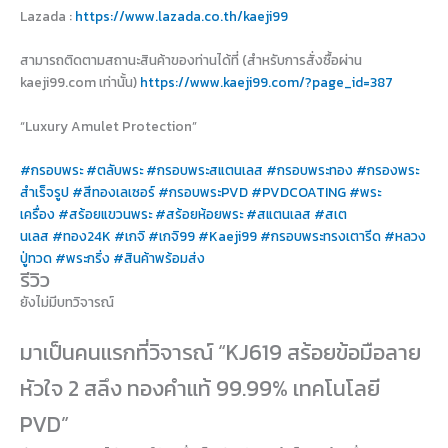
Lazada :
https://www.lazada.co.th/kaeji99
สามารถติดตามสถานะสินค้าของท่านได้ที่ (สำหรับการสั่งซื้อผ่าน
kaeji99.com เท่านั้น)
https://www.kaeji99.com/?page_id=387
“Luxury Amulet Protection”
#กรอบพระ
#ตลับพระ
#กรอบพระสแตนเลส
#กรอบพระทอง
#กรองพระ
สำเร็จรูป
#สีทองเลเซอร์
#กรอบพระPVD
#PVDCOATING
#พระ
เครื่อง
#สร้อยแขวนพระ
#สร้อยห้อยพระ
#สแตนเลส
#สเต
นเลส
#ทอง24K
#เกจิ
#เกจิ99
#Kaeji99
#กรอบพระทรงเตารีด
#หลวง
ปู่ทวด
#พระกริ่ง
#สินค้าพร้อมส่ง
รีวิว
ยังไม่มีบทวิจารณ์
มาเป็นคนแรกที่วิจารณ์ “KJ619 สร้อยข้อมือลาย
หัวใจ 2 สลึง ทองคำแท้ 99.99% เทคโนโลยี
PVD”