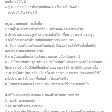
เทคโนโลยี PVD
– รูปแบบทองเน้นเอาใจสายเซียนพระ แข็งแรงไม่พังง่าย
– รับประกันสินค้าถึง 1 ปี
กรุณาอ่านก่อนทำการสั่งซื้อ
1. อ่านคำแนะนำตัวอย่างการวัดขนาดกรอบพระของทางร้าน
2. วัดขนาดพระของลูกค้าตามแนวเส้นที่ขีดเพื่อหาขนาดกว้างและสูง
3. เมื่อได้ขนาดแล้วนำมาเทียบกับขนาดของกรอบพระ
4. เลือกกรอบที่ตรงกับช่วงตัวเลขแล้วติดต่อเจ้าหน้าที่เพื่อสั่งซื้อหรือ
สอบถามรายละเอียดเพิ่มเติม
5. การอัดพระเนื้อผงให้ระวังเพราะพระอาจบิ่นหรือแตกได้
6. หลังได้รับสินค้ากรุณาถ่ายคลิปวีดีโอสินค้าในขณะแกะทุกครั้ง หากสินค้ามี
ปัญหาทางร้านยินดีให้เปลี่ยนสินค้าเฉพาะลูกค้าที่ถ่ายคลิปรับรองเท่านั้น
7. แนะนำให้ทาน้ำยาเคลือบเล็บสีใส บริเวณรอบกรอบพระด้านนอกทิ้งไว้ให้
แห้งประมาณ 1 ชั่วโมง เพื่อกันน้ำเข้าในระดับหนึ่ง
8. ห้ามกดกระจกตอนใส่กรอบพระ เพราะอาจทำให้กระจกแตกได้
สิ่งที่ได้หลังจากซื้อ สร้อยพระ ทองคำแท้ กับทาง เกจิ 99
1. การบริการส่งของไว
2. มีบริการเก็บเงินปลายทาง
3. การรับประกัน (Warranty) ทั้งด้านคุณภาพสินค้าและบริการหลังการขาย